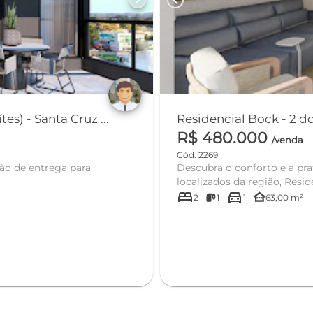
chevron_right
chevron_left
) - Santa Cruz ...
R$ 480.000
/venda
Cód: 2269
Descubra o conforto e a pra
localizados da região, Resid
bed
directions_car
other_houses
2
1
1
63,00 m²