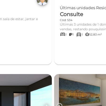
Últimas unidades Reside
Consulte
sala de estar, jantar e
Cód: 534
Últimas 3 unidades de 1 dormitório! Aproveite agora, empreen
vendas, restando pouquíssi
bed
directions_car
other_houses
1
1
1
52,83 m²