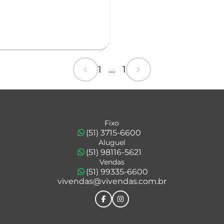
chevron_left
chevron_right
1 ... 1
Fixo
(51) 3715-6600
Aluguel
(51) 98116-5621
Vendas
(51) 99335-6600
vivendas@vivendas.com.br