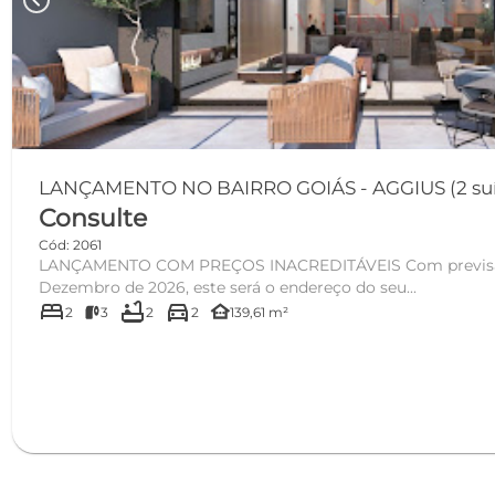
chevron_left
LANÇAMENTO NO BAIRRO GOIÁS - AGGIUS (2 suítes
Consulte
Cód: 2061
LANÇAMENTO COM PREÇOS INACREDITÁVEIS Com previsão de entrega para
Dezembro de 2026, este será o endereço do seu...
bed
bathtub
directions_car
other_houses
2
3
2
2
139,61 m²