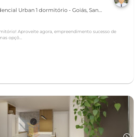
ncial Urban 1 dormitório - Goiás, San...
dimento sucesso de
mas opçõ...