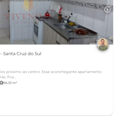
chevron_right
Apartamento no Goiás - Santa Cruz do Sul
ntro. Esse aconchegante apartamento
s, fica...
her_houses
56,33 m²