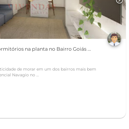
chevron_right
Residencial Bock - 2 dormitórios na planta no Bairro Goiás ...
ticidade de morar em um dos bairros mais bem
encial Navagio no ...