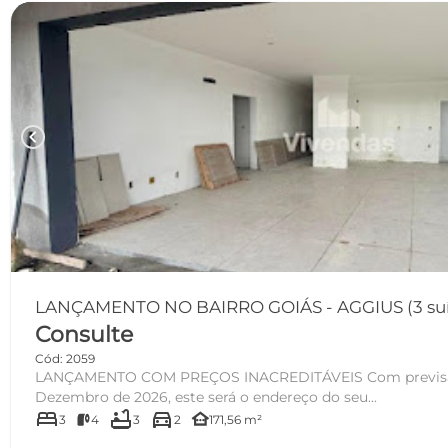
chevron_left
Consulte
Cód: 2059
LANÇAMENTO COM PREÇOS INACREDITÁVEIS Com previsão de entrega para
Dezembro de 2026, este será o endereço do seu...
bed
bathtub
directions_car
other_houses
3
4
3
2
171,56 m²