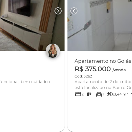
chevron_right
chevron_left
R$ 375.000
/venda
Cód: 3262
uncional, bem cuidado e
Apartamento de 2 dormitórios próximo ao ce
está localizado no Bairro Goiá
bed
directions_car
construction
ot
2
1
1
63,44 m²