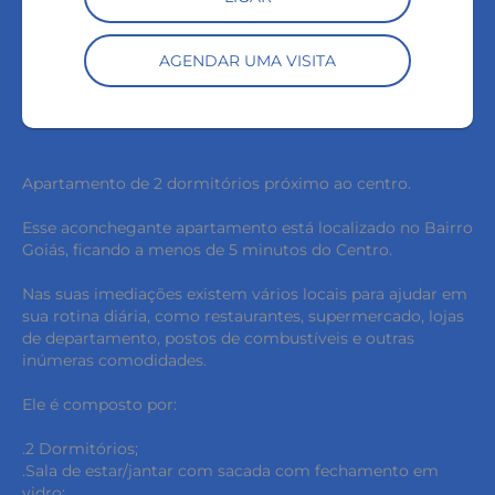
AGENDAR UMA VISITA
Apartamento de 2 dormitórios próximo ao centro.
Esse aconchegante apartamento está localizado no Bairro
Goiás, ficando a menos de 5 minutos do Centro.
Nas suas imediações existem vários locais para ajudar em
sua rotina diária, como restaurantes, supermercado, lojas
de departamento, postos de combustíveis e outras
inúmeras comodidades.
Ele é composto por:
.2 Dormitórios;
.Sala de estar/jantar com sacada com fechamento em
vidro;