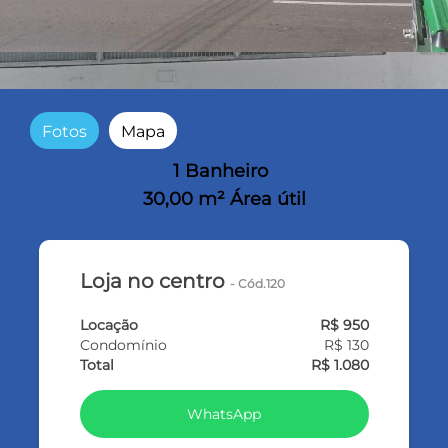
Fotos
Mapa
1 Banheiro
30,00 m² Área útil
Loja no centro
- Cód.120
Locação
R$ 950
Condomínio
R$ 130
Total
R$ 1.080
WhatsApp