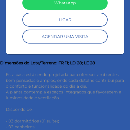
WhatsApp
LIGAR
AGENDAR UMA VISITA
Dimensões do Lote/Terreno: FR 11; LD 28; LE 28
Esta casa está sendo projetada para oferecer ambientes
bem pensados e amplos, onde cada detalhe contribuí para
o conforto e funcionalidade do dia a dia.
A planta contempla espaços integrados que favorecem a
luminosidade e ventilação.
Dispondo de:
- 03 dormitórios (01 suíte);
- 02 banheiros;