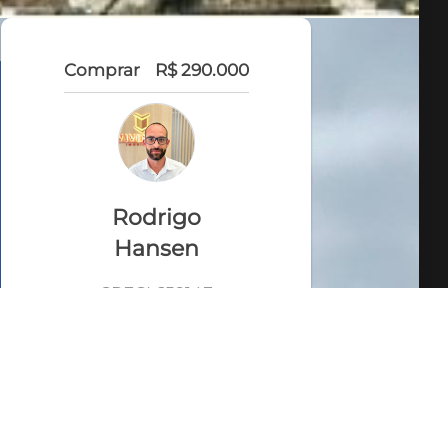
Comprar
R$ 290.000
Rodrigo
Hansen
CRECI 65914F
VEJA TODOS MEUS
IMÓVEIS (67)
WhatsApp