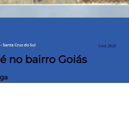
- Santa Cruz do Sul
Cód: 2622
é no bairro Goiás
aga
²
80,00 m² Área
construída
1x20
ao centro e demais facilidades do dia a dia,