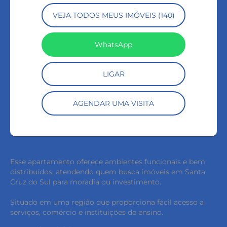
VEJA TODOS MEUS IMÓVEIS (140)
WhatsApp
LIGAR
AGENDAR UMA VISITA
Esse apartamento oferece ambientes funcionais e bem
distribuídos, atendendo quem busca imóveis em Santa
Cruz do Sul para moradia ou investimento.
Situado em uma região que proporciona fácil acesso a
serviços, comércio e instituições de ensino.