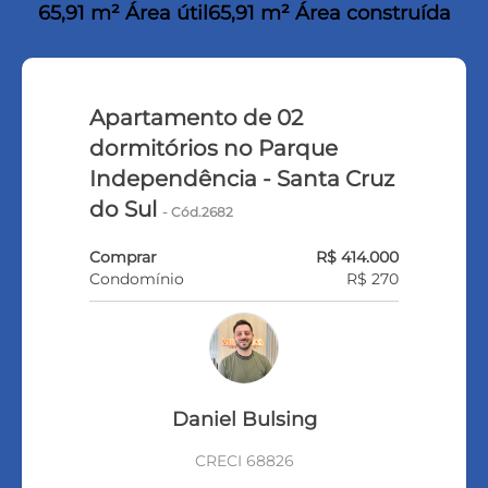
65,91 m² Área útil
65,91 m² Área construída
Apartamento de 02
dormitórios no Parque
Independência - Santa Cruz
do Sul
- Cód.2682
Comprar
R$ 414.000
Condomínio
R$ 270
Daniel Bulsing
CRECI 68826