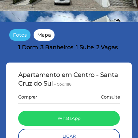
Fotos
Mapa
1 Dorm
3 Banheiros
1 Suíte
2 Vagas
Apartamento em Centro - Santa
Cruz do Sul
- Cód.1116
Comprar
Consulte
WhatsApp
LIGAR