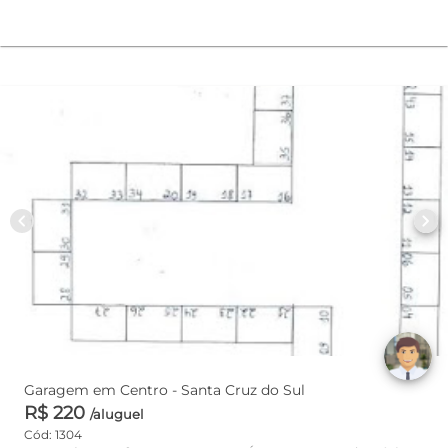
chevron_left
chevron_right
Garagem em Centro - Santa Cruz do Sul
R$ 220
/aluguel
Cód: 1304