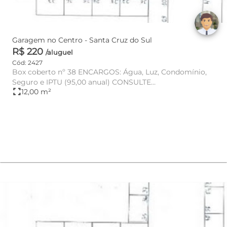
Garagem no Centro - Santa Cruz do Sul
R$ 220
/aluguel
Cód: 2427
Box coberto nº 38 ENCARGOS: Água, Luz, Condomínio,
Seguro e IPTU (95,00 anual) CONSULTE
fullscreen
12,00 m²
DISPONIBILIDADE E VA...