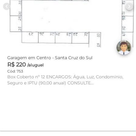
chevron_left
chevron_right
Garagem em Centro - Santa Cruz do Sul
R$ 220
/aluguel
Cód: 753
Box Coberto nº 12 ENCARGOS: Água, Luz, Condomínio,
Seguro e IPTU (90,00 anual) CONSULTE
DISPONIBILIDADE E VALOR!