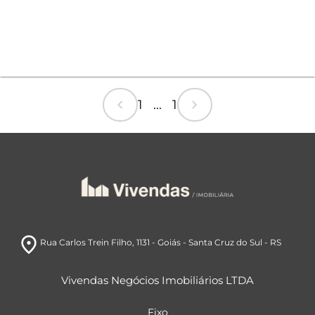
chevron_left
chevron_right
1 ... 1
room
Rua Carlos Trein Filho, 1131
- Goiás
- Santa Cruz do Sul
- RS
Vivendas Negócios Imobiliários LTDA
Fixo