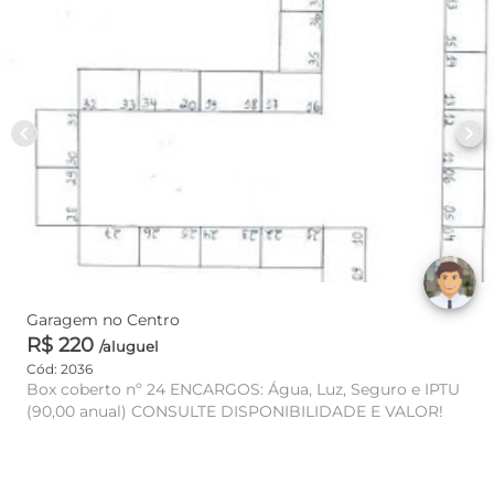
chevron_left
chevron_right
Garagem no Centro
R$ 220
/aluguel
Cód: 2036
Box coberto nº 24 ENCARGOS: Água, Luz, Seguro e IPTU
(90,00 anual) CONSULTE DISPONIBILIDADE E VALOR!