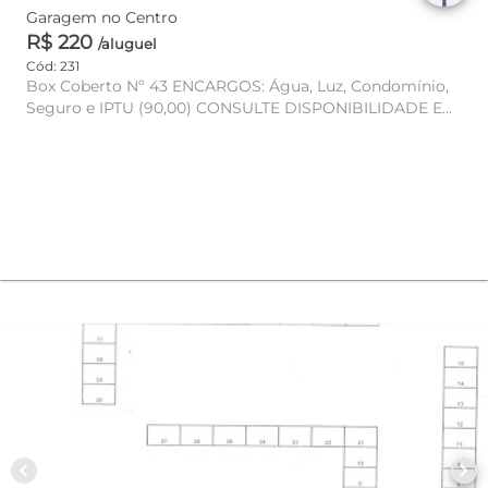
Garagem no Centro
R$ 220
/aluguel
Cód: 231
Box Coberto Nº 43 ENCARGOS: Água, Luz, Condomínio,
Seguro e IPTU (90,00) CONSULTE DISPONIBILIDADE E
VALOR!
chevron_left
chevron_right