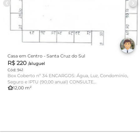
chevron_left
chevron_right
Casa em Centro - Santa Cruz do Sul
R$ 220
/aluguel
Cód: 941
Box Coberto nº 34 ENCARGOS: Água, Luz, Condomínio,
Seguro e IPTU (90,00 anual) CONSULTE
other_houses
12,00 m²
DISPONIBILIDADE E VALOR!