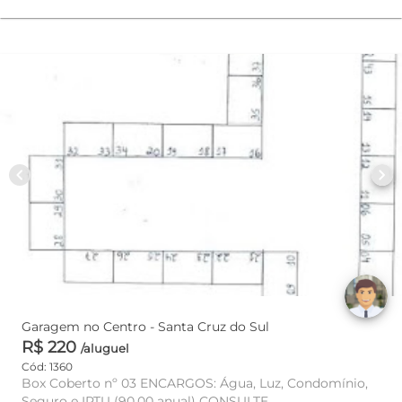
chevron_left
chevron_right
Garagem no Centro - Santa Cruz do Sul
R$ 220
/aluguel
Cód: 1360
Box Coberto nº 03 ENCARGOS: Água, Luz, Condomínio,
Seguro e IPTU (90,00 anual) CONSULTE