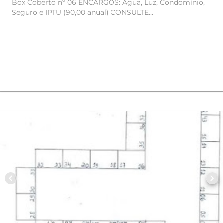
Box Coberto nº 06 ENCARGOS: Água, Luz, Condomínio,
Seguro e IPTU (90,00 anual) CONSULTE
DISPONIBILIDADE E VALOR!
chevron_left
chevron_right