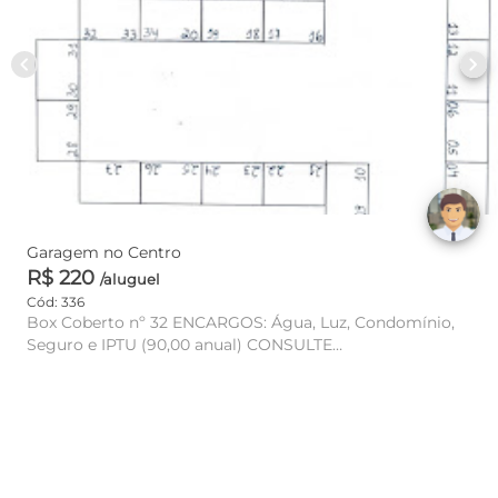
chevron_left
chevron_right
Garagem no Centro
R$ 220
/aluguel
Cód: 336
Box Coberto nº 32 ENCARGOS: Água, Luz, Condomínio,
Seguro e IPTU (90,00 anual) CONSULTE
DISPONIBILIDADE E VA...