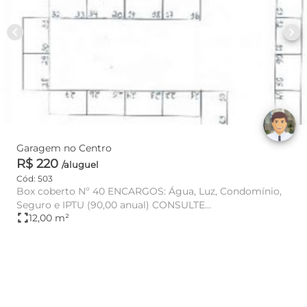
chevron_left
chevron_right
Garagem no Centro
R$ 220
/aluguel
Cód: 503
Box coberto Nº 40 ENCARGOS: Água, Luz, Condomínio,
Seguro e IPTU (90,00 anual) CONSULTE
fullscreen
12,00 m²
DISPONIBILIDADE E VA...