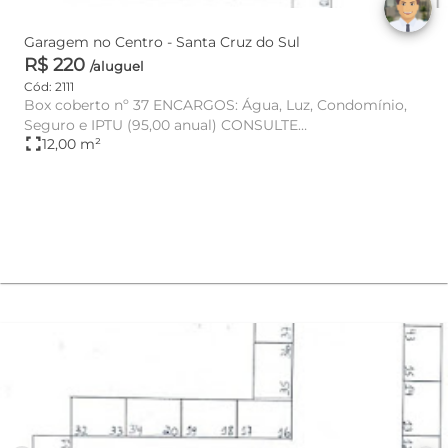
Garagem no Centro - Santa Cruz do Sul
R$ 220
/aluguel
Cód: 2111
Box coberto nº 37 ENCARGOS: Água, Luz, Condomínio,
Seguro e IPTU (95,00 anual) CONSULTE
fullscreen
12,00 m²
DISPONIBILIDADE E VA...