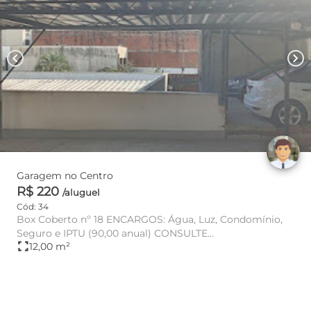
chevron_left
chevron_right
Garagem no Centro
R$ 220
/aluguel
Cód: 34
Box Coberto nº 18 ENCARGOS: Água, Luz, Condomínio,
Seguro e IPTU (90,00 anual) CONSULTE
fullscreen
12,00 m²
DISPONIBILIDADE E VA...