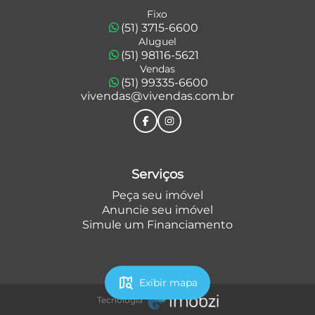
Fixo
(51) 3715-6600
Aluguel
(51) 98116-5621
Vendas
(51) 99335-6600
vivendas@vivendas.com.br
Serviços
Peça seu imóvel
Anuncie seu imóvel
Simule um Financiamento
map_search
Exibir mapa
Tecnologia