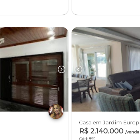
chevron_right
chevron_left
R$ 2.140.000
/venda
Cód: 892