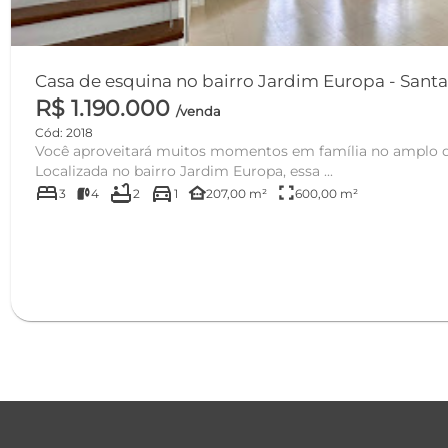
Casa de esquina no 
R$ 1.190.000
/venda
Cód: 2018
Você aproveitará muitos momentos em família no amplo qu
Localizada no bairro Jardim Europa, essa ...
bed
bathtub
directions_car
other_houses
fullscreen
3
4
2
1
207,00 m²
600,00 m²