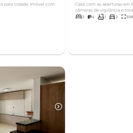
Casa com as aberturas em P
câmeras de vigilância e tot
bed
bathtub
directions_car
fullscreen
3
4
1
2
308
chevron_right