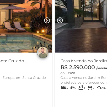
chevron_right
chevron_left
ta Cruz do ...
Casa à venda no Jardim 
R$ 2.590.000
/vend
Cód: 2700
m Europa, em Santa Cruz do
Casa à venda no Jardim Eur
projetada para oferecer confo
bed
bathtub
directions_car
other_houses
3
5
1
2
282