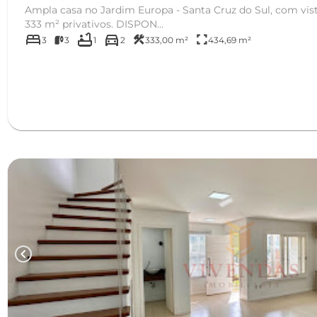
Ampla casa no Jardim Europa - Santa Cruz do Sul, com vista para cidade. Imóvel com
333 m² privativos. DISPON...
bed
bathtub
directions_car
construction
fullscreen
3
3
1
2
333,00 m²
434,69 m²
chevron_left